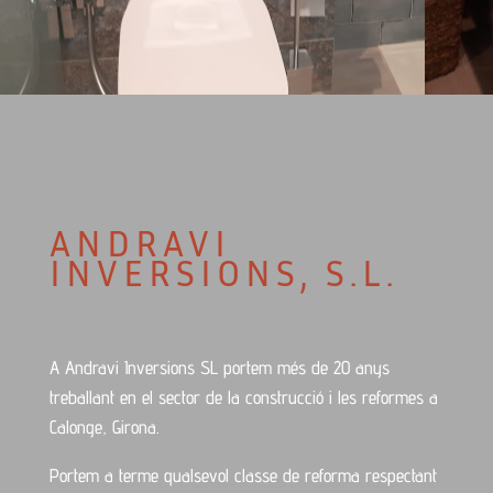
ANDRAVI
INVERSIONS, S.L.
A Andravi Inversions SL portem més de 20 anys
treballant en el sector de la construcció i les reformes a
Calonge, Girona.
Portem a terme qualsevol classe de reforma respectant