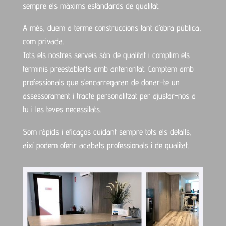
sempre els màxims estàndards de qualitat.
A més, duem a terme construccions tant d’obra pública,
com privada.
Tots els nostres serveis són de qualitat i complim els
terminis preestablerts amb anterioritat. Comptem amb
professionals que s’encarregaran de donar-te un
assessorament i tracte personalitzat per ajustar-nos a
tu i les teves necessitats.
Som ràpids i eficaços cuidant sempre tots els detalls,
així podem oferir acabats professionals i de qualitat.